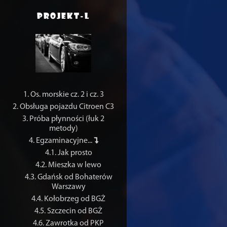
PROJEKT-L
1. Os. morskie cz. 2 i cz. 3
2. Obsługa pojazdu Citroen C3
3. Próba płynności (łuk 2
metody)
4. Egzaminacyjne...
4.1. Jak prosto
4.2. Mieszka w lewo
4.3. Gdańsk od Bohaterów
Warszawy
4.4. Kołobrzeg od BGŻ
4.5. Szczecin od BGŻ
4.6. Zawrotka od PKP