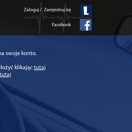
Zaloguj /
Zarejestruj się
Facebook
a swoje konto.
łożyć klikając
tutaj
tutaj