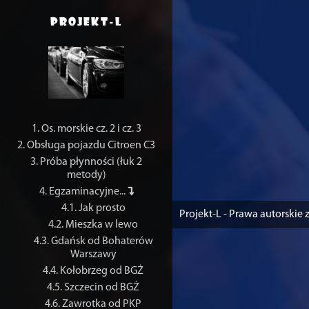
PROJEKT-L
1. Os. morskie cz. 2 i cz. 3
2. Obsługa pojazdu Citroen C3
3. Próba płynności (łuk 2
metody)
4. Egzaminacyjne...
4.1. Jak prosto
Projekt-L -
Prawa autorskie 
4.2. Mieszka w lewo
4.3. Gdańsk od Bohaterów
Warszawy
4.4. Kołobrzeg od BGŻ
4.5. Szczecin od BGŻ
4.6. Zawrotka od PKP