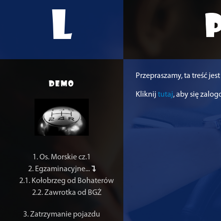
L
Przepraszamy, ta treść je
demo
Kliknij
tutaj
, aby się zalo
1. Os. Morskie cz.1
2. Egzaminacyjne...
2.1. Kołobrzeg od Bohaterów
2.2. Zawrotka od BGŻ
3. Zatrzymanie pojazdu